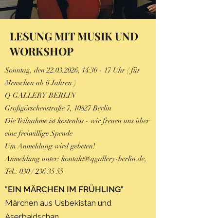
LESUNG MIT MUSIK UND
WORKSHOP
Sonntag, den
22.03.2026
, 14:30 - 17 Uhr ( für
Menschen ab 6 Jahren )
Q GALLERY BERLIN
Großgörschenstraße 7, 10827 Berlin
Die Teilnahme ist kostenlos - wir freuen uns über
eine freiwillige Spende
Um Anmeldung wird gebeten!
Anmeldung unter:
kontakt@qgallery-berlin.de
,
Tel.: 030 /
236 35 55
"EIN MÄRCHEN IM FRÜHLING"
​Märchen aus Usbekistan und
Aserbaidschan