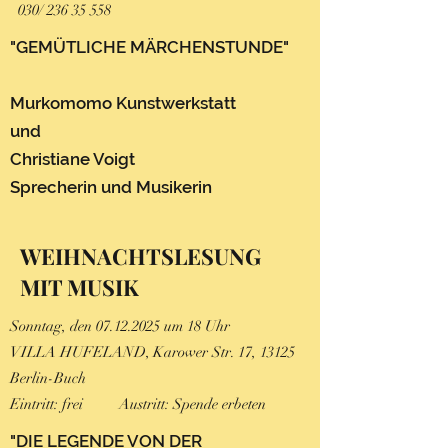
030/
236 35 558
"GEMÜTLICHE MÄRCHENSTUNDE"
Murkomomo Kunstwerkstatt
und
Christiane Voigt
Sprecheri
n und Musikerin
WEIHNACHTSLESUNG
MIT MUSIK
Sonntag, den
07.12.2025
um 18 Uhr
VILLA HUFELAND, Karower Str. 17, 13125
Berlin-Buch
Eintritt: frei Austritt: Spende erbeten
"DIE LEGENDE VON DER