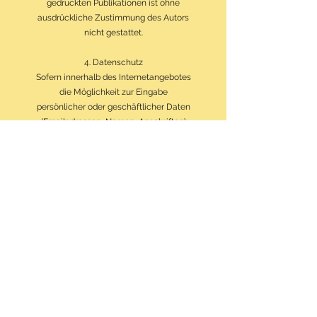
gedruckten Publikationen ist ohne
ausdrückliche Zustimmung des Autors
nicht gestattet.
4. Datenschutz
Sofern innerhalb des Internetangebotes
die Möglichkeit zur Eingabe
persönlicher oder geschäftlicher Daten
(Emailadressen, Namen, Anschriften)
besteht, so erfolgt die Preisgabe dieser
Daten seitens des Nutzers auf
ausdrücklich freiwilliger Basis. Die
Inanspruchnahme und Bezahlung aller
angebotenen Dienste ist - soweit
technisch möglich und zumutbar -
auch ohne Angabe solcher Daten bzw.
unter Angabe anonymisierter Daten
oder eines Pseudonyms gestattet. Die
Nutzung der im Rahmen des
Impressums oder vergleichbarer
Angaben veröffentlichten Kontaktdaten
wie Postanschriften, Telefon- und