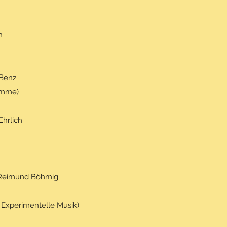
h
 Benz
amme)
Ehrlich
 Reimund Böhmig
Experimentelle Musik)