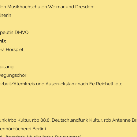
den Musikhochschulen Weimar und Dresden:
nerin
rapeutin DMVO
l):
r/ Hörspiel
zgesang
ewegungschor
rbeit/Atemkreis und Ausdruckstanz nach Fe Reichelt, etc.
unk (rbb Kultur, rbb 88.8, Deutschlandfunk Kultur, rbb Antenne 
enhörbücherei Berlin)