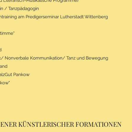
d Literarisch-Musikalische Programme)
in / Tanzpädagogin
htraining am Predigerseminar Lutherstadt Wittenberg
Stimme"
d
ck/ Nonverbale Kommunikation/ Tanz und Bewegung
land
SalzGut Pankow
nkow"
ENER KÜNSTLERISCHER FORMATIONEN