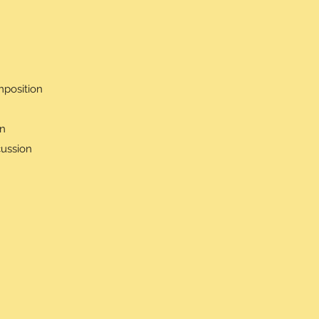
mposition
on
ussion